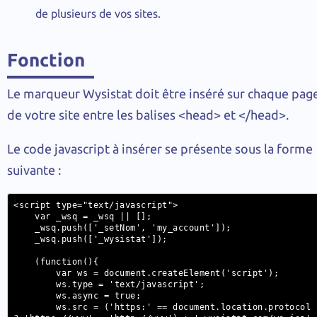
de plusieurs de vos sites.
Fonction
Le marqueur Wysistat doit être inséré sur chaque pag
de votre site entre les balises <head> et </head>.
Le code javascript à insérer se présente sous la forme
suivante :
<script type="text/javascript">

    var _wsq = _wsq || [];

    _wsq.push(['_setNom', 'my_account']);

    _wsq.push(['_wysistat']);

    (function(){

        var ws = document.createElement('script');

        ws.type = 'text/javascript';

        ws.async = true;

        ws.src = ('https:' == document.location.protocol 