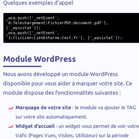
Quelques exemples d’appel
_wsq.push(['_setEvent', 
'0;Telechargement;FichierPDF;document.pdf'], 
['_wysistat']);

_wsq.push(['_setEvent', 
'1;ClicLien;LienExterne;test.fr'], ['_wysistat']);
Module WordPress
Nous avons développé un module WordPress
disponible pour vous aider à marquer votre site. Ce
module dispose des fonctionnalités suivantes :
Marquage de votre site
: le module va ajouter le TAG
sur votre site automatiquement.
Widget d’accueil
: un widget vous permet de voir votre
trafic (Pages Vues, Visites, Utilisteur) sur la période