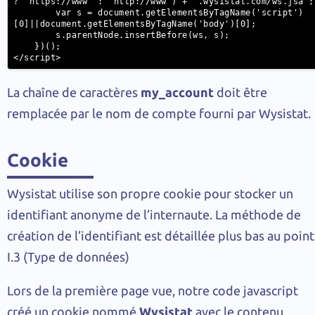
? 'https://www' : 'http://www') + '.wysistat.com/ws.jsa';

        var s = document.getElementsByTagName('script')
[0]||document.getElementsByTagName('body')[0];

        s.parentNode.insertBefore(ws, s);

    })();

</script>
La chaîne de caractères
my_account
doit être
remplacée par le nom de compte fourni par Wysistat.
Cookie
Wysistat utilise son propre cookie pour stocker un
identifiant anonyme de l’internaute. La méthode de
création de l’identifiant est détaillée plus bas au point
I.3 (Type de données)
Lors de la première page vue, notre code javascript
créé un cookie nommé
Wysistat
avec le contenu