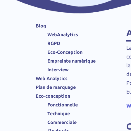
Blog
WebAnalytics
RGPD
L
Eco-Conception
c
Empreinte numérique
la
Interview
de
Web Analytics
Po
Plan de marquage
Eu
Eco-conception
Fonctionnelle
W
Technique
Commerciale
Fin de vie