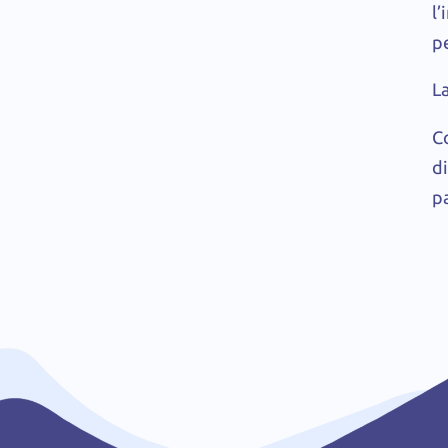
l’
p
L
C
di
p