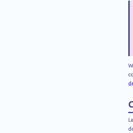
Wy
c
d
L
d