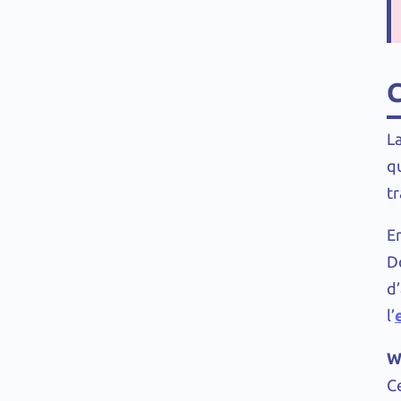
L
qu
t
E
D
d’
l’
W
C