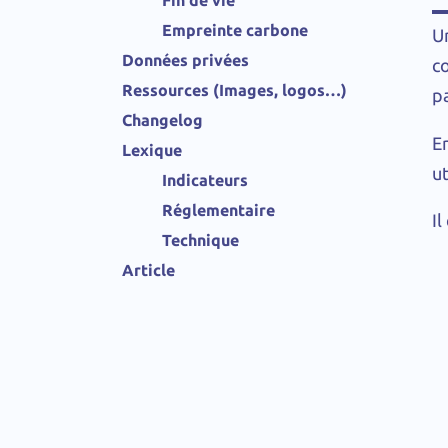
Empreinte carbone
Un
Données privées
co
Ressources (Images, logos…)
pa
Changelog
E
Lexique
ut
Indicateurs
Réglementaire
Il
Technique
Article