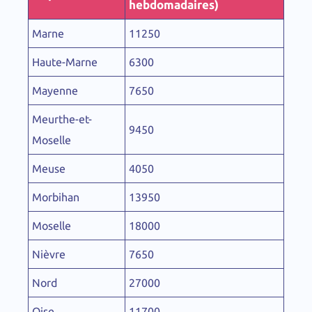
hebdomadaires)
Marne
11250
Haute-Marne
6300
Mayenne
7650
Meurthe-et-
9450
Moselle
Meuse
4050
Morbihan
13950
Moselle
18000
Nièvre
7650
Nord
27000
Oise
11700