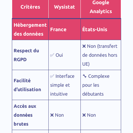
Google
Critères
Wysistat
Analytics
Hébergement
France
États-Unis
des données
❌ Non (transfert
Respect du
✅ Oui
de données hors
RGPD
UE)
✅ Interface
🔧 Complexe
Facilité
simple et
pour les
d’utilisation
intuitive
débutants
Accès aux
données
❌ Non
❌ Non
brutes