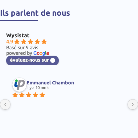
Ils parlent de nous
Wysistat
4.9
Basé sur 9 avis
powered by
G
o
o
g
l
e
évaluez-nous sur
 Chambon
Ma Famille B.
il y a 11 mois
Correspond à mes atte