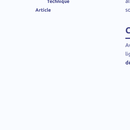
a
Technique
s
Article
C
A
li
d