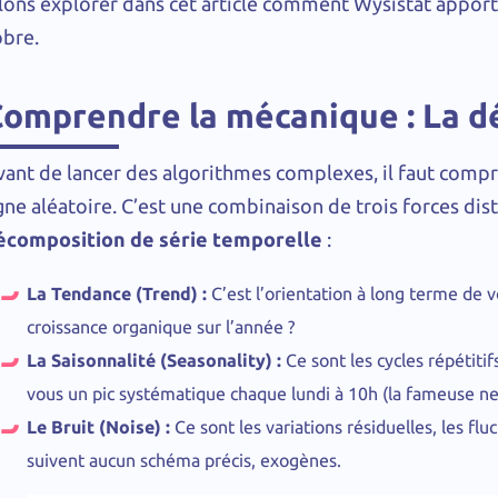
llons explorer dans cet article comment Wysistat apporte
obre.
omprendre la mécanique : La d
vant de lancer des algorithmes complexes, il faut compr
gne aléatoire. C’est une combinaison de trois forces dist
écomposition de série temporelle
:
La Tendance (Trend) :
C’est l’orientation à long terme de v
croissance organique sur l’année ?
La Saisonnalité (Seasonality) :
Ce sont les cycles répétitif
vous un pic systématique chaque lundi à 10h (la fameuse new
Le Bruit (Noise) :
Ce sont les variations résiduelles, les fl
suivent aucun schéma précis, exogènes.