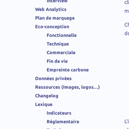
Interview
cl
Web Analytics
m
Plan de marquage
C
Eco-conception
d
Fonctionnelle
Technique
Commerciale
Fin de vie
Empreinte carbone
Données privées
Ressources (Images, logos…)
Changelog
Lexique
Indicateurs
L
Réglementaire