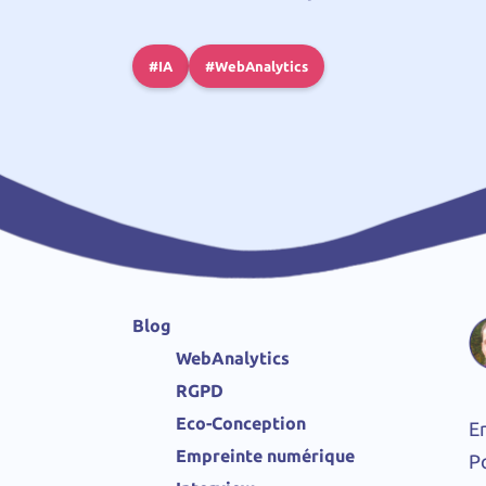
#IA
#WebAnalytics
Blog
WebAnalytics
RGPD
Eco-Conception
En
Empreinte numérique
P